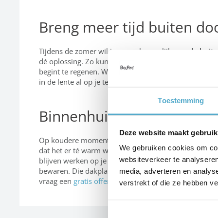
Breng meer tijd buiten do
Tijdens de zomer wil je zo veel mogelijk
van de buit
dé oplossing. Zo kun je ook op wisselvallige dagen bu
begint te regenen. Wordt het buiten toch wat te fris
in de lente al op je terras vertoeven en genieten van 
Toestemming
Binnenhuiscomfort op het 
Deze website maakt gebruik
Op koudere momenten geniet je van
optimaal comfo
We gebruiken cookies om cont
dat het er té warm wordt. In dat geval kies je het bes
websiteverkeer te analyseren
blijven werken op je laptop of een boek lezen zonder 
bewaren. Die dakplaten zijn lichtdoorlatend, maar 
media, adverteren en analys
vraag een
gratis offerte
aan. Neem zeker ook een kijk
verstrekt of die ze hebben v