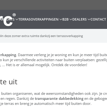
ARPORTS
TERRASOVERKAPPINGEN
B2B
DEALERS
CONTACT
in deze zomer extra ruimte dankzij een terrasoverkapping
erkapping
. Daarmee verleng je je woning en kun je meer tijd buit
un je verschillende activiteiten naar buiten verplaatsen: gezell
, … Het is er allemaal mogelijk. Ontdek de voordelen!
te uit
en buiten organiseren, wat de weersomstandigheden ook zijn. Je cr
en regen. Dankzij de
transparante dakbedekking
en de geboge
je terras en breng je automatisch meer tijd buiten door.