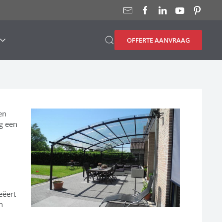
OFFERTE AANVRAAG
en
ig een
eëert
n