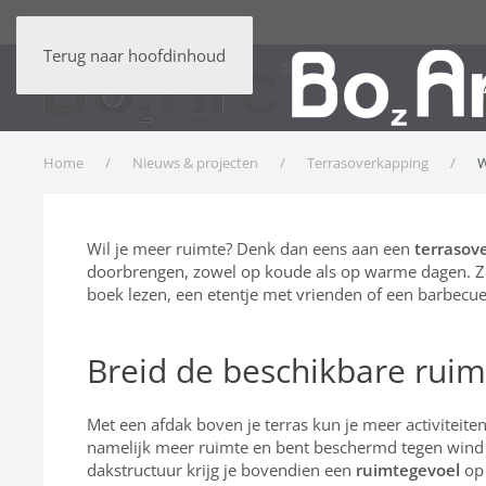
Terug naar hoofdinhoud
C
Home
Nieuws & projecten
Terrasoverkapping
W
Wil je meer ruimte? Denk dan eens aan een
terrasov
doorbrengen, zowel op koude als op warme dagen. Zo k
boek lezen, een etentje met vrienden of een barbecue
Breid de beschikbare ruim
Met een afdak boven je terras kun je meer activiteit
namelijk meer ruimte en bent beschermd tegen wind 
dakstructuur krijg je bovendien een
ruimtegevoel
op 