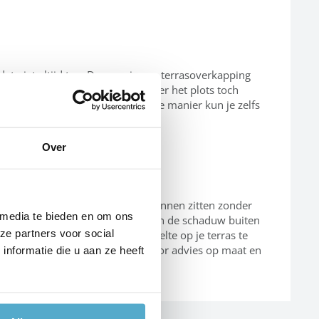
dat niet altijd toe. Daarom is een terrasoverkapping
 niet naar binnen vluchten wanneer het plots toch
armte onder je afdak blijft. Op die manier kun je zelfs
Over
 je ook overdag op je terras kunnen zitten zonder
 media te bieden en om ons
zonwerende dakbedekking kun je in de schaduw buiten
ze partners voor social
kbedekking
een optie om wat koelte op je terras te
Neem dan contact met ons op voor advies op maat en
nformatie die u aan ze heeft
te zeggen hebben.