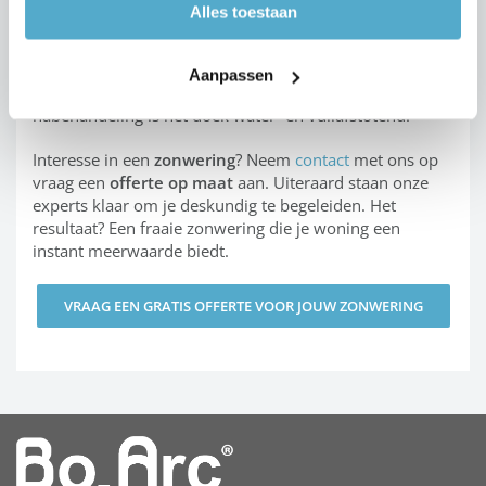
De
zonneschermen
van BOzARC worden uitgerust met
Alles toestaan
een hoogwaardig acryldoek. De doeken zijn voorzien
van een teflon EXTREME®-uitrusting en worden
geweven uit in de massa gekleurde acrylaatvezels en
Aanpassen
zijn daardoor ontzettend kleurecht. Dankzij een speciale
nabehandeling is het doek water- en vuilafstotend.
Interesse in een
zonwering
? Neem
contact
met ons op
vraag een
offerte op maat
aan. Uiteraard staan onze
experts klaar om je deskundig te begeleiden. Het
resultaat? Een fraaie zonwering die je woning een
instant meerwaarde biedt.
VRAAG EEN GRATIS OFFERTE VOOR JOUW ZONWERING