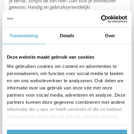
je terras. Schijnt de zon niet? Dan sluit je zonneluifel
gewoon. Handig en gebruiksvriendelijk!
Een zonnescherm op maat
Toestemming
Details
Over
Onze
zonneschermen
worden – net zoals onze
terrasoverkappingen – volledig op maat gemaakt. Zowel
de uitval, de breedte als de kleur kies je zelf. Ons
Deze website maakt gebruik van cookies
aanbod framekleuren is zo groot – je kunt kiezen uit
We gebruiken cookies om content en advertenties te
meer dan 200 kleuren – dat je altijd een kleur vindt die
personaliseren, om functies voor social media te bieden
bij de stijl van je woning past. Spindopkleuring, waarbĳ
de kleurpigmenten al in de vezel worden opgenomen,
en om ons websiteverkeer te analyseren. Ook delen we
maakt de kleuren bovendien duurzaam helder.
informatie over uw gebruik van onze site met onze
partners voor social media, adverteren en analyse. Deze
partners kunnen deze gegevens combineren met andere
Zonwering: duurzame
informatie die u aan ze heeft verstrekt of die ze hebben
oplossing
verzameld op basis van uw gebruik van hun services.