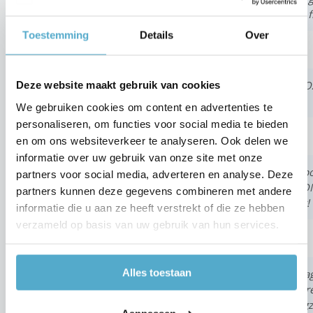
Fam. Van Riet -
Peeters
mannen. Wij zijn blij dat we voor julli
Toestemming
Details
Over
Het is heerlijk vertoeven onder mijn B
Deze website maakt gebruik van cookies
Fam. Stannard
alle medewerkers van BOzARC .
We gebruiken cookies om content en advertenties te
personaliseren, om functies voor social media te bieden
en om ons websiteverkeer te analyseren. Ook delen we
informatie over uw gebruik van onze site met onze
Gisteren 14 april zijn ze bij ons de ca
partners voor social media, adverteren en analyse. Deze
Bruno Moortgat
deze is afgewerkt. Gewoon TOP PERSONE
partners kunnen deze gegevens combineren met andere
Bedankt voor de goede samenwerking!
informatie die u aan ze heeft verstrekt of die ze hebben
verzameld op basis van uw gebruik van hun services.
Alles toestaan
Vorige dinsdag 12/1/2016 en woensdag 
Bram Bekaert
Ik wil de firma Bozarc via deze weg opre
We hadden twee ploegen die zeer zorgza