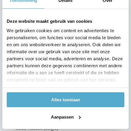
Limburg
Toestemming
Details
Over
BOzARC Hasselt
Trichterheideweg 11/01
Deze website maakt gebruik van cookies
3500 Hasselt (België)
We gebruiken cookies om content en advertenties te
personaliseren, om functies voor social media te bieden
Tel: +32 89 44 01 33
en om ons websiteverkeer te analyseren. Ook delen we
E-mail:
info@bozarc.be
informatie over uw gebruik van onze site met onze
partners voor social media, adverteren en analyse. Deze
partners kunnen deze gegevens combineren met andere
informatie die u aan ze heeft verstrekt of die ze hebben
Noord-Brabant
verzameld op basis van uw gebruik van hun services.
BOzARC Aartselaar
Boomsesteenweg 41/2
Alles toestaan
2630 Aartselaar (België)
BOzARC Hasselt
Aanpassen
Trichterheideweg 11/01
3500 Hasselt (België)