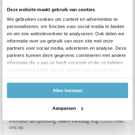
Waarom aluminium? Omdat het een licht, veelzijdig én
mooi materiaal is. Het is uiterst roestbestendig, zo goed
Deze website maakt gebruik van cookies
als onverwoestbaar en in verschillende kleuren
We gebruiken cookies om content en advertenties te
verkrijgbaar. Bovendien is aluminium
100 procent
personaliseren, om functies voor social media te bieden
recycleerbaar
, zonder kwaliteitsverlies. Met andere
en om ons websiteverkeer te analyseren. Ook delen we
woorden: een aluminium deurluifel is een eenmalige
investering.
informatie over uw gebruik van onze site met onze
partners voor social media, adverteren en analyse. Deze
partners kunnen deze gegevens combineren met andere
Een deurluifel op maat
informatie die u aan ze heeft verstrekt of die ze hebben
verzameld op basis van uw gebruik van hun services.
Wij bouwen je deurluifel
volledig op maat
. Wens je een
iets ruimer bemeten constructie – eventueel met
aansluitend een
overdekte rokersruimte
? – dan is ook
Alles toestaan
dat geen enkel probleem.
Ben je op zoek naar een deurluifel om je gevel op te
Aanpassen
fleuren? Dan is een
aluminium afdak
boven de
voordeur dé oplossing. Neem vandaag nog
contact
met
ons op.