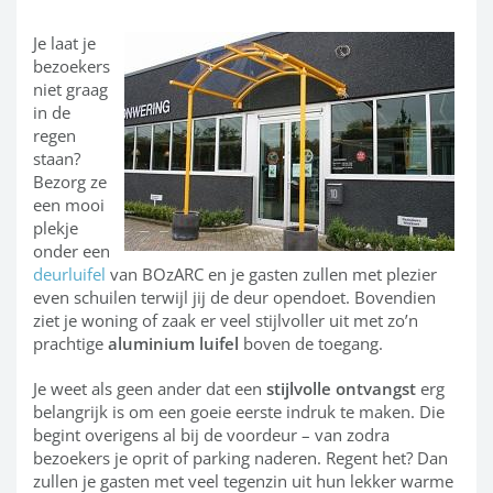
Je laat je
bezoekers
niet graag
in de
regen
staan?
Bezorg ze
een mooi
plekje
onder een
deurluifel
van BOzARC en je gasten zullen met plezier
even schuilen terwijl jij de deur opendoet. Bovendien
ziet je woning of zaak er veel stijlvoller uit met zo’n
prachtige
aluminium luifel
boven de toegang.
Je weet als geen ander dat een
stijlvolle ontvangst
erg
belangrijk is om een goeie eerste indruk te maken. Die
begint overigens al bij de voordeur – van zodra
bezoekers je oprit of parking naderen. Regent het? Dan
zullen je gasten met veel tegenzin uit hun lekker warme