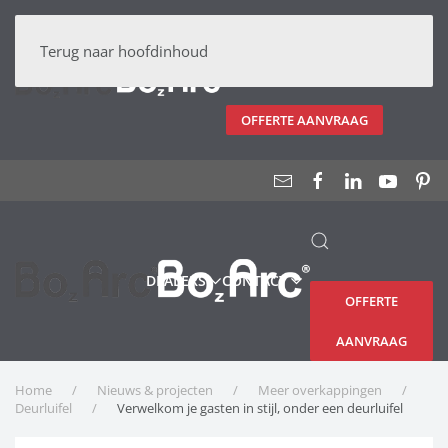
DEALERS
CONTACT
Terug naar hoofdinhoud
OFFERTE AANVRAAG
DEALERS
CONTACT
OFFERTE
AANVRAAG
Home
Nieuws & projecten
Meer overkappingen
Deurluifel
Verwelkom je gasten in stijl, onder een deurluifel