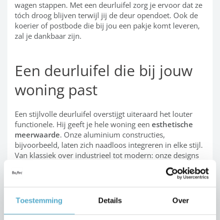
wagen stappen. Met een deurluifel zorg je ervoor dat ze
tóch droog blijven terwijl jij de deur opendoet. Ook de
koerier of postbode die bij jou een pakje komt leveren,
zal je dankbaar zijn.
Een deurluifel die bij jouw
woning past
Een stijlvolle deurluifel overstijgt uiteraard het louter
functionele. Hij geeft je hele woning een
esthetische
meerwaarde
. Onze aluminium constructies,
bijvoorbeeld, laten zich naadloos integreren in elke stijl.
Van klassiek over industrieel tot modern: onze designs
zijn universeel genoeg om te passen bij elk type.
Een aluminium deurluifel
Toestemming
Details
Over