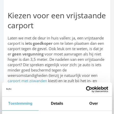
Kiezen voor een vrijstaande
carport
Laten we met de deur in huis vallen: ja, een vrijstaande
carport is
iets goedkoper
om te laten plaatsen dan een
carport tegen de gevel. Ook leuk om te weten, is dat je
er
geen vergunning
voor moet aanvragen als hij niet
hoger is dan 3,5 meter. De nadelen van een vrijstaande
carport? Die spreken eigenlijk voor zich: je auto is iets
minder goed beschermd tegen de
weersomstandigheden (tenzij je natuurlijk voor een
carport met zijwanden
kiest) en je zult bij het in- en
uitstappen af en toe door de regen moeten.
Een carport installeren
Toestemming
Details
Over
tegen de gevel