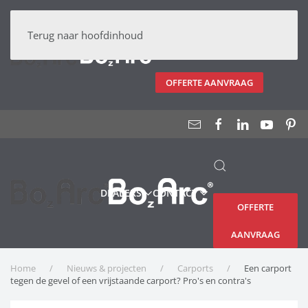
DEALERS
CONTACT
Terug naar hoofdinhoud
OFFERTE AANVRAAG
DEALERS
CONTACT
OFFERTE
AANVRAAG
Home
Nieuws & projecten
Carports
Een carport
tegen de gevel of een vrijstaande carport? Pro's en contra's