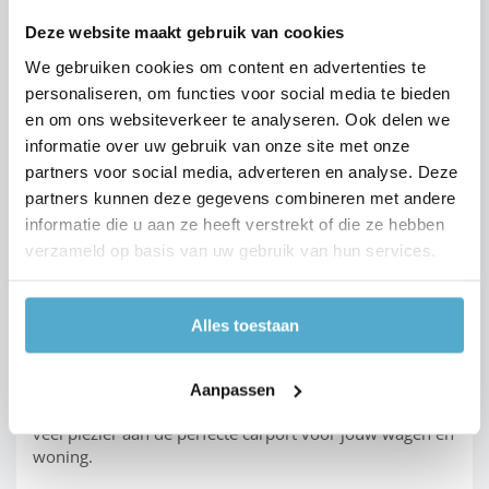
Deze website maakt gebruik van cookies
Een carport tegen de gevel insalleren, valt iets duurder
We gebruiken cookies om content en advertenties te
uit, maar het grote voordeel is dat je
nooit door de
personaliseren, om functies voor social media te bieden
regen
hoeft. Ook in dit geval heb je geen vergunning
en om ons websiteverkeer te analyseren. Ook delen we
nodig, zolang je carport niet hoger is dan 4 meter.
Meldingsplicht
bij de gemeente is er echter wel.
informatie over uw gebruik van onze site met onze
partners voor social media, adverteren en analyse. Deze
partners kunnen deze gegevens combineren met andere
Ga voor een carport op
informatie die u aan ze heeft verstrekt of die ze hebben
verzameld op basis van uw gebruik van hun services.
maat!
Wil je je carport perfect bij je huis laten passen? Moet
Alles toestaan
jouw carport ook aan andere
belangrijke voorwaarden
voldoen? Of heb je misschien vragen over de
prijs
van al
dat moois? Aarzel niet om ons te
contacteren
of een
Aanpassen
vrijblijvende offerte
aan te vragen. We helpen je met
veel plezier aan de perfecte carport voor jouw wagen én
woning.