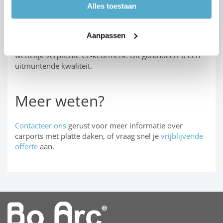
Onder een
fumé dakbedekking
heb je evenmin
Alles toestaan
last van de zon, maar blijft de lichtinval wel
behouden.
Aanpassen
Alle BOzARC overkappingen dragen eveneens het
wettelijk verplichte CE-keurmerk. Dit garandeert u een
uitmuntende kwaliteit.
Meer weten?
Contacteer ons
gerust voor meer informatie over
carports met platte daken, of vraag snel je
vrijblijvende
offerte
aan.