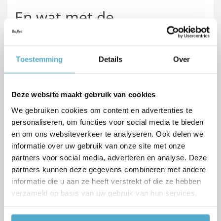
En wat met de
dakbedekking van je
carport?
Toestemming
Details
Over
Nu je de vorm en kleur van je carport gekozen hebt, is
er nog een andere belangrijke knoop om door te
Deze website maakt gebruik van cookies
hakken: welke
dakbedekking
kies je? Het staat alleszins
We gebruiken cookies om content en advertenties te
buiten kijf dat
massief
polycarbonaat
het stevigste en
meest onderhoudsvriendelijke materiaal op de markt is
personaliseren, om functies voor social media te bieden
voor dakbedekkingen van carports. Het geeft je ook drie
en om ons websiteverkeer te analyseren. Ook delen we
interessante opties:
informatie over uw gebruik van onze site met onze
partners voor social media, adverteren en analyse. Deze
Met een dakbedekking van
transparant
massief
partners kunnen deze gegevens combineren met andere
polycarbonaat geniet je altijd van een optimale
informatie die u aan ze heeft verstrekt of die ze hebben
lichtinval en een ruimtelijk gevoel.
verzameld op basis van uw gebruik van hun services.
Een
zonwerende dakbedekking
biedt schaduw –
handig als je je carport ook als
terrasoverkapping
wilt gebruiken.