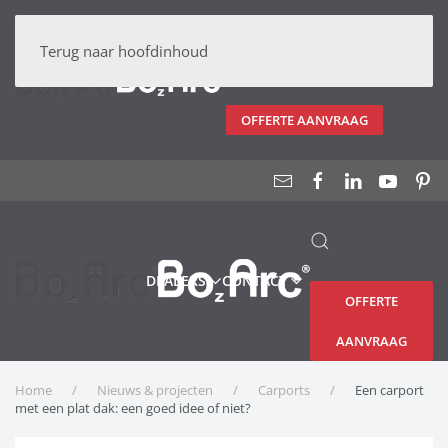
DEALERS
CONTACT
Terug naar hoofdinhoud
OFFERTE AANVRAAG
DEALERS
CONTACT
OFFERTE
AANVRAAG
Home
Nieuws & projecten
Carports
Een carport
met een plat dak: een goed idee of niet?