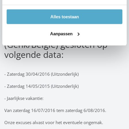
zaterdag 7 tem zaterdag 21 Juli 2018 inclusief
Zaterdag 11 tem zaterdag 18 augustus 2018 inclusief
Alles toestaan
Toonzaal Limburg
Aanpassen
(Genk/Belgie) gesloten op
volgende data:
- Zaterdag 30/04/2016 (Uitzonderlijk)
- Zaterdag 14/05/2015 (Uitzonderlijk)
- Jaarlijkse vakantie:
Van zaterdag 16/07/2016 tem zaterdag 6/08/2016.
Onze excuses alvast voor het eventuele ongemak.