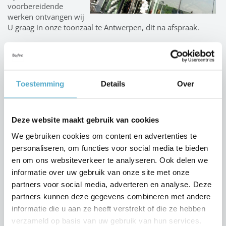
voorbereidende
werken ontvangen wij
U graag in onze toonzaal te Antwerpen, dit na afspraak.
BOzARC Antwerpen
Boomsesteenweg 41 bus 2
2630 Aartselaar
Tel: 03 455 90 67
Toestemming
Details
Over
Zomervakantie 2018 -
Deze website maakt gebruik van cookies
Limburg
We gebruiken cookies om content en advertenties te
personaliseren, om functies voor social media te bieden
en om ons websiteverkeer te analyseren. Ook delen we
Jaarlijkse vakantie verdeler
informatie over uw gebruik van onze site met onze
partners voor social media, adverteren en analyse. Deze
Limburg:
partners kunnen deze gegevens combineren met andere
informatie die u aan ze heeft verstrekt of die ze hebben
Patrick De Proost (Limburg):
verzameld op basis van uw gebruik van hun services.